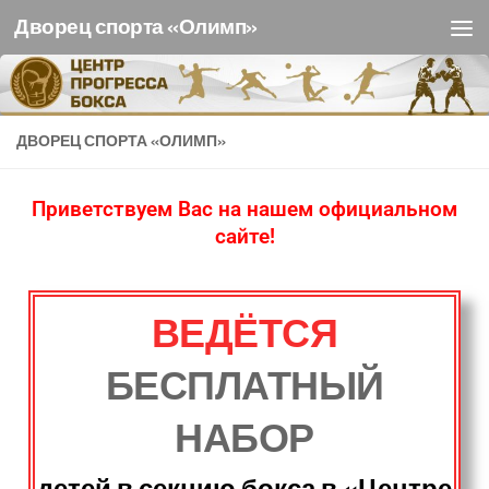
Дворец спорта «Олимп»
Перейти к содержимому
ДВОРЕЦ СПОРТА «ОЛИМП»
Приветствуем Вас на нашем официальном
сайте!
ВЕДЁТСЯ
БЕСПЛАТНЫЙ
НАБОР
детей в секцию бокса в «Центре